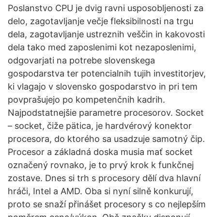
Poslanstvo CPU je dvig ravni usposobljenosti za
delo, zagotavljanje večje fleksibilnosti na trgu
dela, zagotavljanje ustreznih veščin in kakovosti
dela tako med zaposlenimi kot nezaposlenimi,
odgovarjati na potrebe slovenskega
gospodarstva ter potencialnih tujih investitorjev,
ki vlagajo v slovensko gospodarstvo in pri tem
povprašujejo po kompetenčnih kadrih.
Najpodstatnejšie parametre procesorov. Socket
– socket, čiže pätica, je hardvérový konektor
procesora, do ktorého sa usadzuje samotný čip.
Procesor a základná doska musia mať socket
označený rovnako, je to prvý krok k funkčnej
zostave. Dnes si trh s procesory dělí dva hlavní
hráči, Intel a AMD. Oba si nyní silně konkurují,
proto se snaží přinášet procesory s co nejlepším