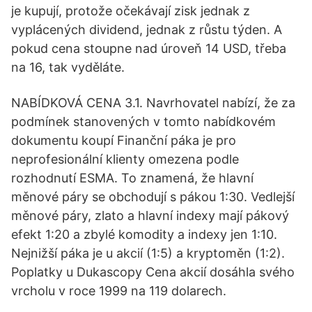
je kupují, protože očekávají zisk jednak z
vyplácených dividend, jednak z růstu týden. A
pokud cena stoupne nad úroveň 14 USD, třeba
na 16, tak vyděláte.
NABÍDKOVÁ CENA 3.1. Navrhovatel nabízí, že za
podmínek stanovených v tomto nabídkovém
dokumentu koupí Finanční páka je pro
neprofesionální klienty omezena podle
rozhodnutí ESMA. To znamená, že hlavní
měnové páry se obchodují s pákou 1:30. Vedlejší
měnové páry, zlato a hlavní indexy mají pákový
efekt 1:20 a zbylé komodity a indexy jen 1:10.
Nejnižší páka je u akcií (1:5) a kryptoměn (1:2).
Poplatky u Dukascopy Cena akcií dosáhla svého
vrcholu v roce 1999 na 119 dolarech.