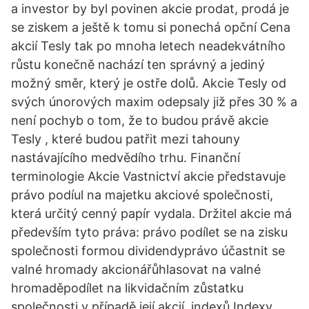
a investor by byl povinen akcie prodat, prodá je
se ziskem a ještě k tomu si ponechá opční Cena
akcií Tesly tak po mnoha letech neadekvátního
růstu konečně nachází ten správný a jediný
možný směr, který je ostře dolů. Akcie Tesly od
svých únorových maxim odepsaly již přes 30 % a
není pochyb o tom, že to budou právě akcie
Tesly , které budou patřit mezi tahouny
nastávajícího medvědího trhu. Finanční
terminologie Akcie Vastnictví akcie představuje
právo podíul na majetku akciové společnosti,
která určitý cenný papír vydala. Držitel akcie má
především tyto práva: právo podílet se na zisku
společnosti formou dividendyprávo účastnit se
valné hromady akcionářůhlasovat na valné
hromaděpodílet na likvidačním zůstatku
společnosti v případě její akcií, indexů Indexy,