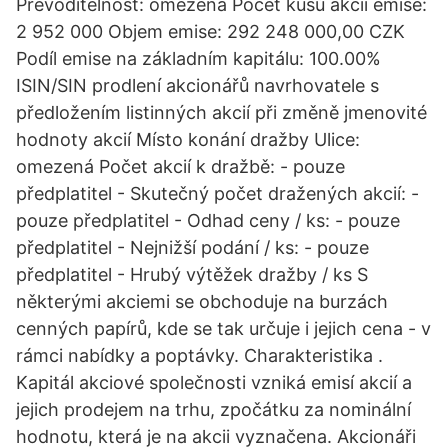
Převoditelnost: omezená Počet kusů akcií emise:
2 952 000 Objem emise: 292 248 000,00 CZK
Podíl emise na základním kapitálu: 100.00%
ISIN/SIN prodlení akcionářů navrhovatele s
předložením listinných akcií při změně jmenovité
hodnoty akcií Místo konání dražby Ulice:
omezená Počet akcií k dražbě: - pouze
předplatitel - Skutečný počet dražených akcií: -
pouze předplatitel - Odhad ceny / ks: - pouze
předplatitel - Nejnižší podání / ks: - pouze
předplatitel - Hrubý výtěžek dražby / ks S
některými akciemi se obchoduje na burzách
cenných papírů, kde se tak určuje i jejich cena - v
rámci nabídky a poptávky. Charakteristika .
Kapitál akciové společnosti vzniká emisí akcií a
jejich prodejem na trhu, zpočátku za nominální
hodnotu, která je na akcii vyznačena. Akcionáři