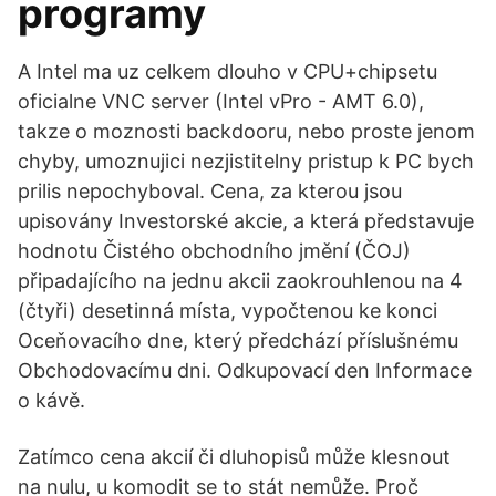
programy
A Intel ma uz celkem dlouho v CPU+chipsetu
oficialne VNC server (Intel vPro - AMT 6.0),
takze o moznosti backdooru, nebo proste jenom
chyby, umoznujici nezjistitelny pristup k PC bych
prilis nepochyboval. Cena, za kterou jsou
upisovány Investorské akcie, a která představuje
hodnotu Čistého obchodního jmění (ČOJ)
připadajícího na jednu akcii zaokrouhlenou na 4
(čtyři) desetinná místa, vypočtenou ke konci
Oceňovacího dne, který předchází příslušnému
Obchodovacímu dni. Odkupovací den Informace
o kávě.
Zatímco cena akcií či dluhopisů může klesnout
na nulu, u komodit se to stát nemůže. Proč