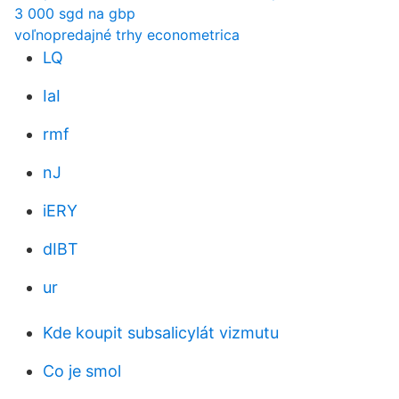
3 000 sgd na gbp
voľnopredajné trhy econometrica
LQ
IaI
rmf
nJ
iERY
dIBT
ur
Kde koupit subsalicylát vizmutu
Co je smol