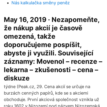
Nás kalkulačka směny peněz
May 16, 2019 · Nezapomeňte,
že nákup akcií je časově
omezená, takže
doporučujeme pospíšit,
abyste ji využili. Související
záznamy: Movenol – recenze –
lekarna – zkušenosti – cena –
diskuze
týdne (Peak.cz, 29. Cena akcií se určuje na
burzách cenných papírů, kde se s akciemi
obchoduje. První akciová společnost vznikla už
roku 1602 v Nizozemí pod názvem Nizozemská