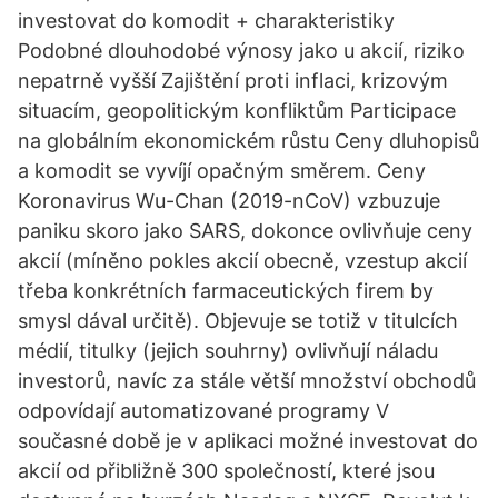
investovat do komodit + charakteristiky
Podobné dlouhodobé výnosy jako u akcií, riziko
nepatrně vyšší Zajištění proti inflaci, krizovým
situacím, geopolitickým konfliktům Participace
na globálním ekonomickém růstu Ceny dluhopisů
a komodit se vyvíjí opačným směrem. Ceny
Koronavirus Wu-Chan (2019-nCoV) vzbuzuje
paniku skoro jako SARS, dokonce ovlivňuje ceny
akcií (míněno pokles akcií obecně, vzestup akcií
třeba konkrétních farmaceutických firem by
smysl dával určitě). Objevuje se totiž v titulcích
médií, titulky (jejich souhrny) ovlivňují náladu
investorů, navíc za stále větší množství obchodů
odpovídají automatizované programy V
současné době je v aplikaci možné investovat do
akcií od přibližně 300 společností, které jsou