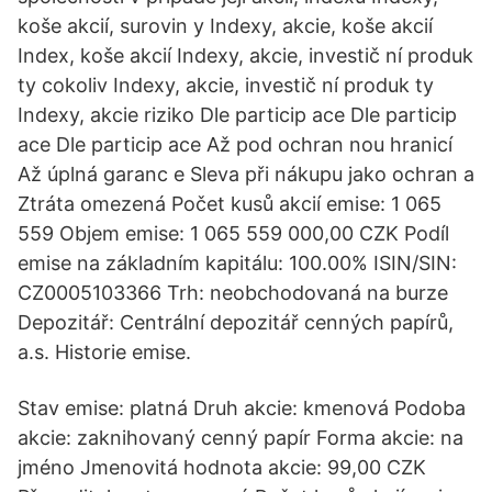
koše akcií, surovin y Indexy, akcie, koše akcií
Index, koše akcií Indexy, akcie, investič ní produk
ty cokoliv Indexy, akcie, investič ní produk ty
Indexy, akcie riziko Dle particip ace Dle particip
ace Dle particip ace Až pod ochran nou hranicí
Až úplná garanc e Sleva při nákupu jako ochran a
Ztráta omezená Počet kusů akcií emise: 1 065
559 Objem emise: 1 065 559 000,00 CZK Podíl
emise na základním kapitálu: 100.00% ISIN/SIN:
CZ0005103366 Trh: neobchodovaná na burze
Depozitář: Centrální depozitář cenných papírů,
a.s. Historie emise.
Stav emise: platná Druh akcie: kmenová Podoba
akcie: zaknihovaný cenný papír Forma akcie: na
jméno Jmenovitá hodnota akcie: 99,00 CZK