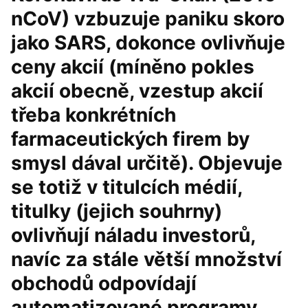
nCoV) vzbuzuje paniku skoro
jako SARS, dokonce ovlivňuje
ceny akcií (míněno pokles
akcií obecně, vzestup akcií
třeba konkrétních
farmaceutických firem by
smysl dával určitě). Objevuje
se totiž v titulcích médií,
titulky (jejich souhrny)
ovlivňují náladu investorů,
navíc za stále větší množství
obchodů odpovídají
automatizované programy