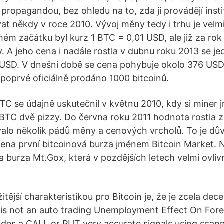
ropagandou, bez ohledu na to, zda ji provádějí insti
at někdy v roce 2010. Vývoj měny tedy i trhu je velmi
m začátku byl kurz 1 BTC = 0,01 USD, ale již za rok 
. A jeho cena i nadále rostla v dubnu roku 2013 se je
USD. V dnešní době se cena pohybuje okolo 376 USD 
poprvé oficiálně prodáno 1000 bitcoinů.
TC se údajně uskutečnil v květnu 2010, kdy si miner 
 BTC dvě pizzy. Do června roku 2011 hodnota rostla z
alo několik pádů měny a cenových vrcholů. To je dův
ena první bitcoinová burza jménem Bitcoin Market. N
 burza Mt.Gox, která v pozdějších letech velmi ovlivn
tější charakteristikou pro Bitcoin je, že je zcela dec
t is not an auto trading Unemployment Effect On For
vides a CALL or PUT very accurate signals using sca