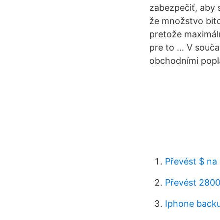
zabezpečiť, aby s
že množstvo bit
pretože maximáln
pre to … V souča
obchodními popla
Převést $ na 
Převést 2800
Iphone backu