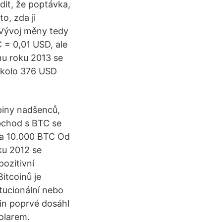
dit, že poptávka,
o, zda ji
 Vývoj měny tedy
C = 0,01 USD, ale
bnu roku 2013 se
okolo 376 USD
upiny nadšenců,
bchod s BTC se
 za 10.000 BTC Od
ku 2012 se
ozitivní
itcoinů je
tucionální nebo
oin poprvé dosáhl
olarem.