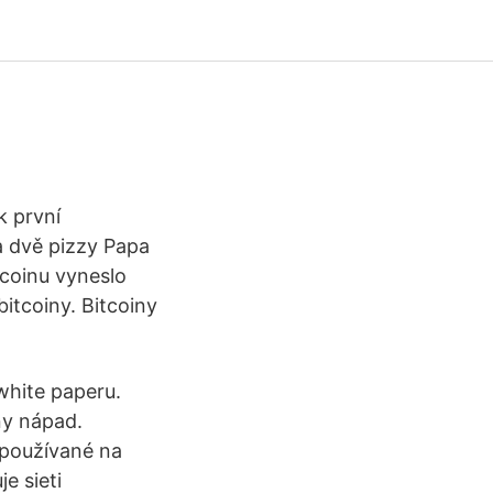
k první
za dvě pizzy Papa
tcoinu vyneslo
itcoiny. Bitcoiny
white paperu.
ny nápad.
 používané na
e sieti