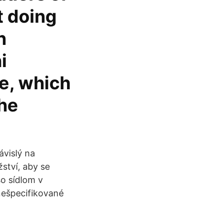
t doing
n
i
e, which
the
ávislý na
ství, aby se
so sídlom v
nešpecifikované