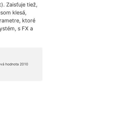
. Zaisťuje tiež,
som klesá,
rametre, ktoré
ystém, s FX a