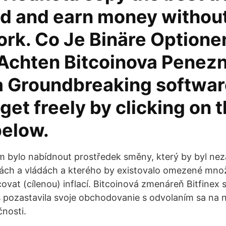
ld and earn money withou
rk. Co Je Binäre Optione
Achten Bitcoinova Penezn
 Groundbreaking softwar
get freely by clicking on 
below.
lem bylo nabídnout prostředek směny, který by byl nez
ách a vládách a kterého by existovalo omezené množ
vat (cílenou) inflací. Bitcoinová zmenáreň Bitfinex 
pozastavila svoje obchodovanie s odvolaním sa na 
nosti.