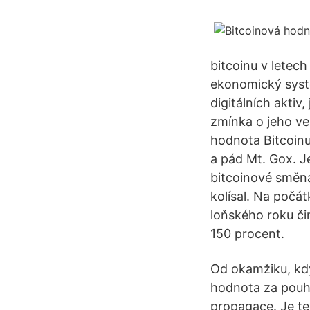
bitcoinu v letec
ekonomický systé
digitálních aktiv
zmínka o jeho ver
hodnota Bitcoinu
a pád Mt. Gox. Je
bitcoinové směná
kolísal. Na počá
loňského roku či
150 procent.
Od okamžiku, kdy
hodnota za pouhý
propagace. Je te