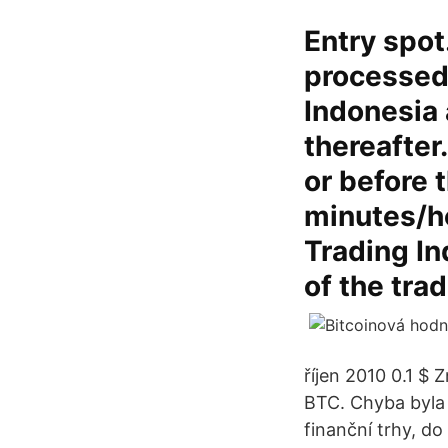
Entry spot
processed
Indonesia 
thereafter.
or before 
minutes/ho
Trading In
of the tra
říjen 2010 0.1 $ Z
BTC. Chyba byla 
finanční trhy, d