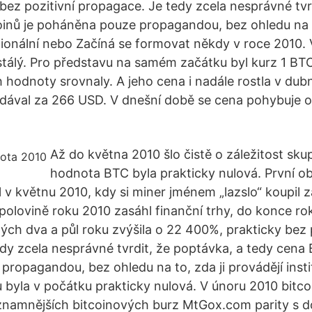
bez pozitivní propagace. Je tedy zcela nesprávné tvr
oinů je poháněna pouze propagandou, bez ohledu na t
ucionální nebo Začíná se formovat někdy v roce 2010.
estálý. Pro představu na samém začátku byl kurz 1 BT
ich hodnoty srovnaly. A jeho cena i nadále rostla v du
odával za 266 USD. V dnešní době se cena pohybuje 
Až do května 2010 šlo čistě o záležitost sk
hodnota BTC byla prakticky nulová. První o
l v květnu 2010, kdy si miner jménem „lazslo“ koupil
polovině roku 2010 zasáhl finanční trhy, do konce ro
ch dva a půl roku zvýšila o 22 400%, prakticky bez p
dy zcela nesprávné tvrdit, že poptávka, a tedy cena B
ropagandou, bez ohledu na to, zda ji provádějí insti
 byla v počátku prakticky nulová. V únoru 2010 bitc
znamnějších bitcoinových burz MtGox.com parity s d