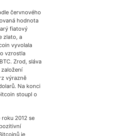
odle červnového
dovaná hodnota
arý fiatový
 zlato, a
tcoin vyvolala
to vzrostla
BTC. Zrod, sláva
 založení
rz výrazně
dolarů. Na konci
itcoin stoupl o
e roku 2012 se
ozitivní
itcoinů je