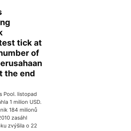
s
ing
k
test tick at
 number of
 Perusahaan
t the end
s Pool. listopad
hla 1 milion USD.
znik 184 milionů
2010 zasáhl
ku zvýšila o 22