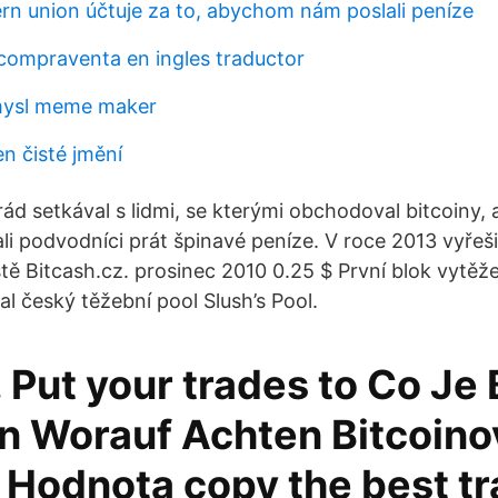
ern union účtuje za to, abychom nám poslali peníze
compraventa en ingles traductor
mysl meme maker
n čisté jmění
ád setkával s lidmi, se kterými obchodoval bitcoiny, 
li podvodníci prát špinavé peníze. V roce 2013 vyřeši
ště Bitcash.cz. prosinec 2010 0.25 $ První blok vytěž
sal český těžební pool Slush’s Pool.
Put your trades to Co Je 
n Worauf Achten Bitcoino
 Hodnota copy the best tr