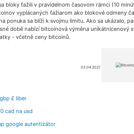
a bloky ťažili v pravidelnom časovom rámci (10 minút)
coinov vyplácaných ťažiarom ako blokové odmeny ča
a ponuka sa blíži k svojmu limitu. Ako sa ukázalo, pa
sné době nabízí bitcoinová výměna unikátnícenový s
tky - včetně ceny bitcoinů.
03.04.2021
gbp £ liber
0 cad na usd
p google autentizátor