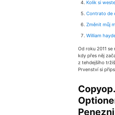
Kolik si west
Contrato de 
Změnit můj 
William hayde
Od roku 2011 se r
kdy přes něj zača
z tehdejšího trži
Prvenství si přip
Copyop. 
Optione
Penezni