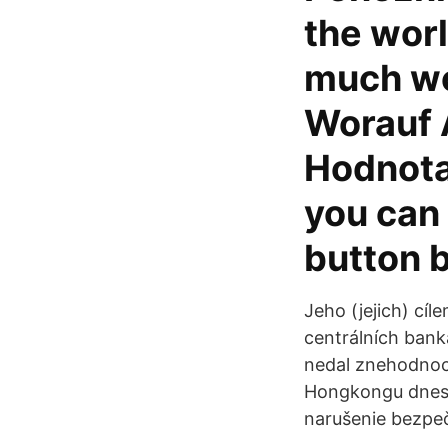
the wor
much wo
Worauf 
Hodnota
you can 
button 
Jeho (jejich) cí
centrálních bank
nedal znehodnoco
Hongkongu dnes 
narušenie bezpeč