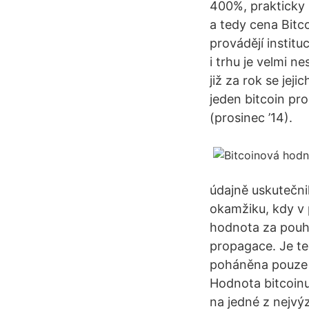
400%, prakticky 
a tedy cena Bitc
provádějí instit
i trhu je velmi n
již za rok se jej
jeden bitcoin pr
(prosinec ’14).
údajně uskutečni
okamžiku, kdy v 
hodnota za pouhý
propagace. Je te
poháněna pouze p
Hodnota bitcoinu
na jedné z nejvý