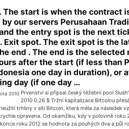
. The start is when the contract i
 by our servers Perusahaan Trad
and the entry spot is the next tic
. Exit spot. The exit spot is the la
the end . The end is the selected
urs after the start (if less than
donesia one day in duration), or a
ding day (if one day …
Prvenství si připsal český těžební pool Slush’
2010 0.26 $ Tržní kapitalizace Bitcoinu přesá
neužití trhliny v síti Bitcoin, která měla za následek v
rychle opravena. Od okamžiku, kdy v polovině roku 
o konce roku 2012 se hodnota za pouhých dva a půl ro