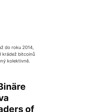
až do roku 2014,
l krádež bitcoinů
ený kolektivně.
Binäre
va
aders of