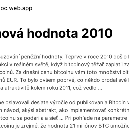
voc.web.app
nová hodnota 2010
suzování peněžní hodnoty. Teprve v roce 2010 došlo 
kci v reálném světě, když bitcoinový těžař zaplatil 
coinů. Za dnešní cenu bitcoinu vám toto množství bi
onů EUR. To bylo ovšem poprvé, co někdo prodal své b
a atraktivitě kolem roku 2011, což vedlo …
e oslavovali desiate výročie od publikovania Bitcoin 
en návod, akýsi abstrakt, ako implementovať konkrét
tcoinu sa podarila a sieť … Pri pohľade na parametre
itcoinu je zrejmé, že hodnota 21 miliónov BTC umožňuj