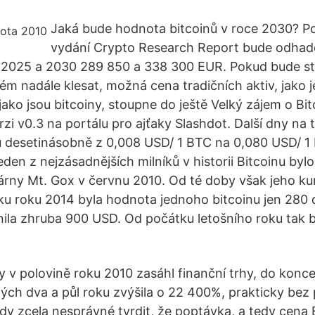
Jaká bude hodnota bitcoinů v roce 2030? P
vydání Crypto Research Report bude odha
h 2025 a 2030 289 850 a 338 300 EUR. Pokud bude st
m nadále klesat, možná cena tradičních aktiv, jako je
, jako jsou bitcoiny, stoupne do ještě Velký zájem o Bi
zi v0.3 na portálu pro ajťaky Slashdot. Další dny na 
 desetinásobně z 0,008 USD/ 1 BTC na 0,080 USD/ 1 
den z nejzásadnějších milníků v historii Bitcoinu bylo
rny Mt. Gox v červnu 2010. Od té doby však jeho ku
tku roku 2014 byla hodnota jednoho bitcoinu jen 280 
nila zhruba 900 USD. Od počátku letošního roku tak b
 v polovině roku 2010 zasáhl finanční trhy, do konc
ch dva a půl roku zvýšila o 22 400%, prakticky bez p
dy zcela nesprávné tvrdit, že poptávka, a tedy cena B