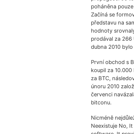
poháněna pouze p
Začíná se formov
představu na samé
hodnoty srovnaly
prodával za 266 
dubna 2010 bylo 
První obchod s B
koupil za 10.000
za BTC, následov
únoru 2010 založ
červenci navázala
bitconu.
Nicméně nejdůleži
Neexistuje No, I
software, It pro