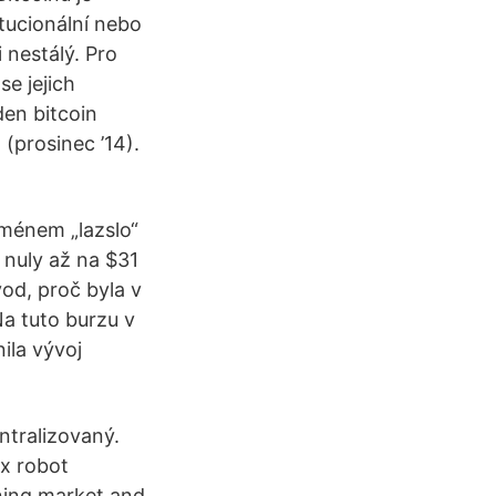
tucionální nebo
 nestálý. Pro
se jejich
den bitcoin
(prosinec ’14).
jménem „lazslo“
 nuly až na $31
od, proč byla v
a tuto burzu v
ila vývoj
entralizovaný.
ex robot
nning market and