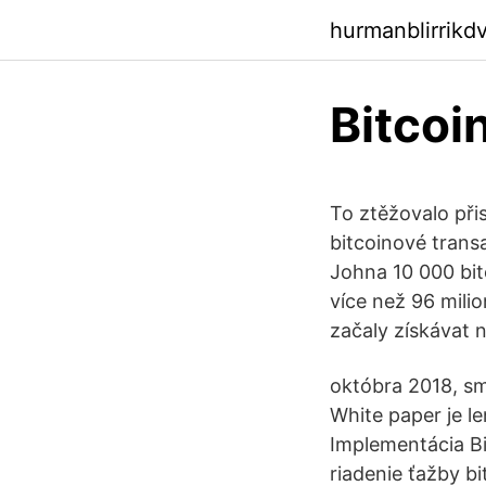
hurmanblirrikd
Bitcoi
To ztěžovalo při
bitcoinové transa
Johna 10 000 bit
více než 96 mili
začaly získávat n
októbra 2018, sm
White paper je l
Implementácia Bi
riadenie ťažby b